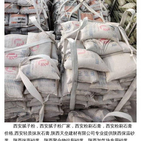
西安腻子粉
，
西安腻子粉厂家
，
西安粉刷石膏
，
西安粉刷石膏
价格
,
西安轻质抹灰石膏,
陕西天垒建材有限公司
专业提供陕西保温砂
浆，陕西抹面砂浆，陕西聚合物抗裂砂浆，陕西加气块专用砂浆，