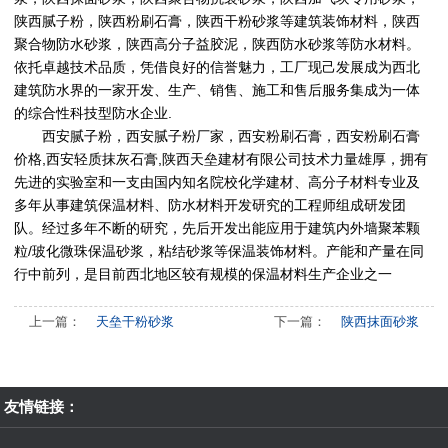
陕西腻子粉，陕西粉刷石膏，陕西干粉砂浆等建筑装饰材料，陕西
聚合物防水砂浆，陕西高分子益胶泥，陕西防水砂浆等防水材料。
依托卓越技术品质，凭借良好的信誉魅力，工厂现己发展成为西北
建筑防水界的一家开发、生产、销售、施工和售后服务集成为一体
的综合性科技型防水企业.
西安腻子粉
，
西安腻子粉厂家
，
西安粉刷石膏
，
西安粉刷石膏
价格
,
西安轻质抹灰石膏,
陕西天垒建材有限公司
技术力量雄厚，拥有
先进的实验室和一支由国内知名院校化学建材、高分子材料专业及
多年从事建筑保温材料、防水材料开发研究的工程师组成研发团
队。经过多年不断的研究，先后开发出能应用于建筑内外墙聚苯颗
粒/玻化微珠保温砂浆，粘结砂浆等保温装饰材料。产能和产量在同
行中前列，是目前西北地区较有规模的保温材料生产企业之一
上一篇：
天垒干粉砂浆
下一篇：
陕西抹面砂浆
友情链接：