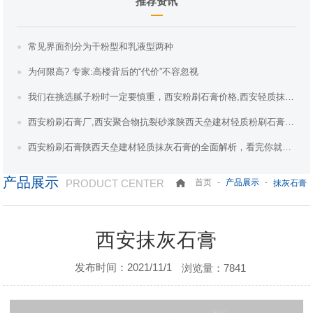
推荐资讯
常见界面剂分为干粉型和乳液型两种
为何限高? 专家:高楼背后的“代价”不容忽视
我们在挑选腻子粉时一定要慎重，西安粉刷石膏价格,西安轻质抹灰石膏,陕西天垒建材教
西安粉刷石膏厂,西安聚合物抗裂砂浆陕西天垒建材轻质粉刷石膏在建筑行业的应用
西安粉刷石膏陕西天垒建材轻质抹灰石膏的全面解析，看完你就全懂了。
产品展示
PRODUCT CENTER
-
-
首页
产品展示
抹灰石膏
西安抹灰石膏
发布时间：2021/11/1
浏览量：7841