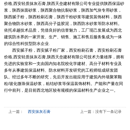
价格
,
西安轻质抹灰石膏,
陕西天垒建材有限公司
专业提供陕西保温砂
浆，陕西抹面砂浆，陕西聚合物抗裂砂浆，陕西加气块专用砂浆，
陕西腻子粉，陕西粉刷石膏，陕西干粉砂浆等建筑装饰材料，陕西
聚合物防水砂浆，陕西高分子益胶泥，陕西防水砂浆等防水材料。
依托卓越技术品质，凭借良好的信誉魅力，工厂现己发展成为西北
建筑防水界的一家开发、生产、销售、施工和售后服务集成为一体
的综合性科技型防水企业.
西安腻子粉
，
西安腻子粉厂家
，
西安粉刷石膏
，
西安粉刷石膏
价格
,
西安轻质抹灰石膏,
陕西天垒建材有限公司
技术力量雄厚，拥有
先进的实验室和一支由国内知名院校化学建材、高分子材料专业及
多年从事建筑保温材料、防水材料开发研究的工程师组成研发团
队。经过多年不断的研究，先后开发出能应用于建筑内外墙聚苯颗
粒/玻化微珠保温砂浆，粘结砂浆等保温装饰材料。产能和产量在同
行中前列，是目前西北地区较有规模的保温材料生产企业之一。
上一篇：
西安抹灰石膏
上一篇：没有下一条记录