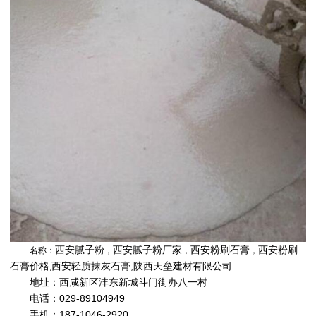
西安腻子粉
西安腻子粉厂家
西安粉刷石膏
西安粉刷
名称：
，
，
，
石膏价格
西安轻质抹灰石膏,
陕西天垒建材有限公司
,
地址：西咸新区沣东新城斗门街办八一村
电话：029-89104949
手机：187-1046-2920