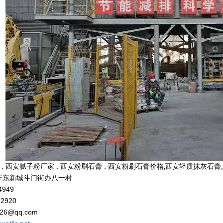
西安腻子粉厂家
西安粉刷石膏
西安粉刷石膏价格
西安轻质抹灰石膏
，
，
，
,
沣东新城斗门街办八一村
4949
2920
26@qq.com