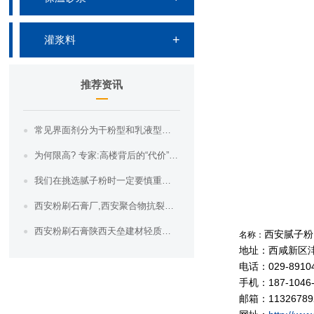
灌浆料
推荐资讯
常见界面剂分为干粉型和乳液型两种
为何限高? 专家:高楼背后的“代价”不容忽视
我们在挑选腻子粉时一定要慎重，西安粉刷石膏价格,西安轻质抹灰石膏,陕西天垒建材教
西安粉刷石膏厂,西安聚合物抗裂砂浆陕西天垒建材轻质粉刷石膏在建筑行业的应用
西安粉刷石膏陕西天垒建材轻质抹灰石膏的全面解析，看完你就全懂了。
西安腻子粉
名称：
地址：西咸新区
电话：029-8910
手机：187-1046-
邮箱：11326789